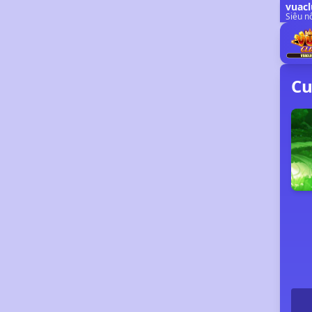
vuac
Siêu n
Cu