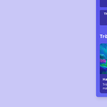
Th
Tr
Ha
Trò
mà