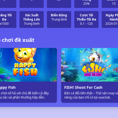
25%
15
ắng Tối
Xác Suất
Biến Động
Cược Tối
Ngày P
Đa
Thắng Lớn
Trung bình
Thiểu-Tối Đa
Hành
x1500
Trung bình
0.1 - 120
2024-01
ò chơi đề xuất
ppy Fish
FISH! Shoot For Cash
 chơi nổ hũ với chủ đề biển cả đầy
Bắn cá đổi tiền thật – Thử vận may v
u sắc và phần thưởng hấp dẫn.
năng của bạn chỉ có tại vuaclub.