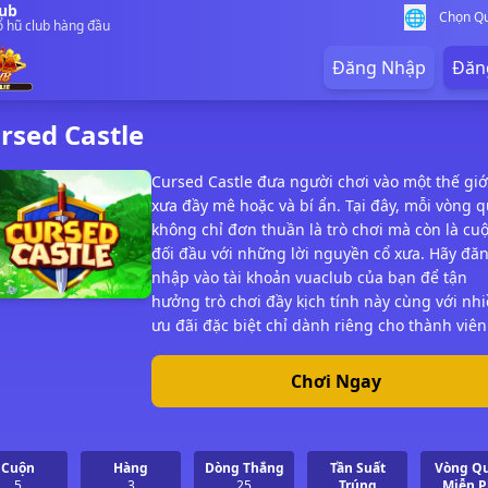
lub
🌐
Chọn Qu
ổ hũ club hàng đầu
Đăng Nhập
Đăn
rsed Castle
Cursed Castle đưa người chơi vào một thế giớ
xưa đầy mê hoặc và bí ẩn. Tại đây, mỗi vòng 
không chỉ đơn thuần là trò chơi mà còn là cu
đối đầu với những lời nguyền cổ xưa. Hãy đă
nhập vào tài khoản vuaclub của bạn để tận
hưởng trò chơi đầy kịch tính này cùng với nh
ưu đãi đặc biệt chỉ dành riêng cho thành viên 
Chơi Ngay
Cuộn
Hàng
Dòng Thắng
Tần Suất
Vòng Q
5
3
25
Trúng
Miễn P