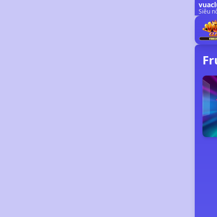
vuac
Siêu n
Fr