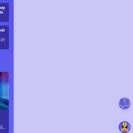
uay
hí
hát
-25
ỗi