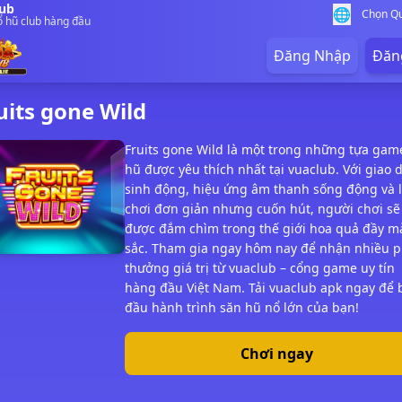
lub
🌐
Chọn Qu
ổ hũ club hàng đầu
Đăng Nhập
Đăn
uits gone Wild
Fruits gone Wild là một trong những tựa gam
hũ được yêu thích nhất tại vuaclub. Với giao 
sinh động, hiệu ứng âm thanh sống động và l
chơi đơn giản nhưng cuốn hút, người chơi sẽ
được đắm chìm trong thế giới hoa quả đầy m
sắc. Tham gia ngay hôm nay để nhận nhiều 
thưởng giá trị từ vuaclub – cổng game uy tín
hàng đầu Việt Nam. Tải vuaclub apk ngay để 
đầu hành trình săn hũ nổ lớn của bạn!
Chơi ngay