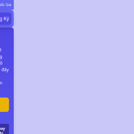
ốc Gia
g Ký
ề
ng
đồ
, đây
ăn
uay
hí