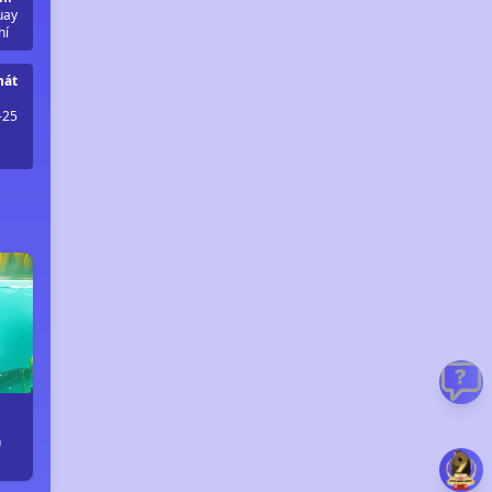
uay
hí
hát
-25
h