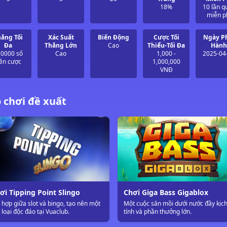
18%
10 lần q
miễn p
ắng Tối
Xác Suất
Biến Động
Cược Tối
Ngày P
Đa
Thắng Lớn
Cao
Thiểu-Tối Đa
Hành
10000 số
Cao
1,000 -
2025-04
iền cược
1,000,000
VNĐ
ò chơi đề xuất
ơi Tipping Point Slingo
Chơi Giga Bass Gigablox
 hợp giữa slot và bingo, tạo nên một
Một cuộc săn mồi dưới nước đầy kịc
 loại độc đáo tại Vuaclub.
tính và phần thưởng lớn.