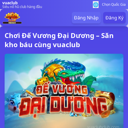
vuaclub
🌐
Chọn Quốc Gia
Siêu nổ hũ club hàng đầu
Đăng Nhập
Đăng Ký
Chơi Đế Vương Đại Dương – Săn
kho báu cùng vuaclub